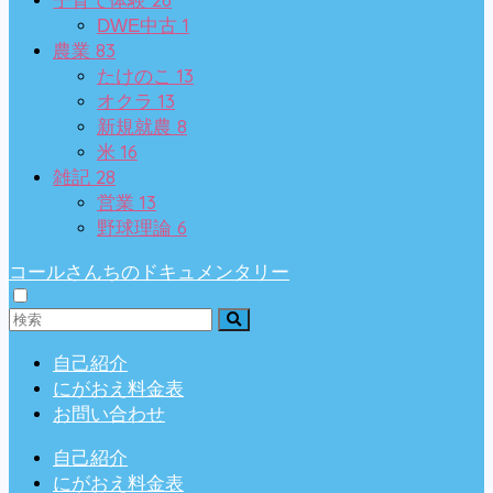
子育て体験
1
DWE中古
83
農業
13
たけのこ
13
オクラ
8
新規就農
16
米
28
雑記
13
営業
6
野球理論
コールさんちのドキュメンタリー
自己紹介
にがおえ料金表
お問い合わせ
自己紹介
にがおえ料金表