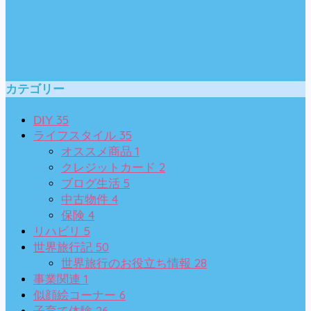
カテゴリー
35
DIY
35
ライフスタイル
1
オススメ商品
2
クレジットカード
5
ブログ生活
4
中古物件
4
保険
5
リハビリ
50
世界旅行記
28
世界旅行のお役立ち情報
1
事業関連
6
似顔絵コーナー
26