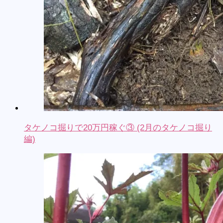
タケノコ掘りで20万円稼ぐ③ (2月のタケノコ掘り
編)