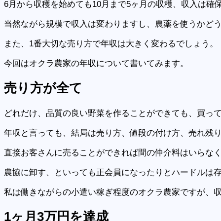
6月から収穫を始めても10月まで5ヶ月の収穫、収入は確
当然ながら規模で収入は変わりますし、農薬を使うかど
また、1番大切な売り方で年収は大きく変わるでしょう。
今回はオクラ農家の年収について書いてみます。
売り方
が全て
どれだけ、品質の良い野菜を作ることができても、買っ
年収と言っても、結局は売り方、値段の付け方、売れ残
直接お客さんに売ることができれば間の仲介料はいらな
農協に卸す、といっても正会員になったりとハードルは
私は働きながらの小遣い稼ぎ程度のオクラ農家ですが、
1ヶ月
3万円を達成