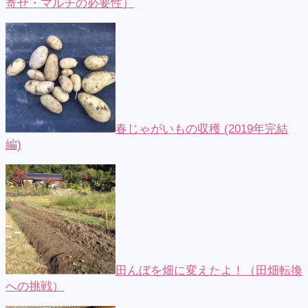
寄せ・マルチの必要性）
春じゃがいもの収穫 (2019年完結
編)
田んぼを畑に変えたよ！（田畑転換
への挑戦）