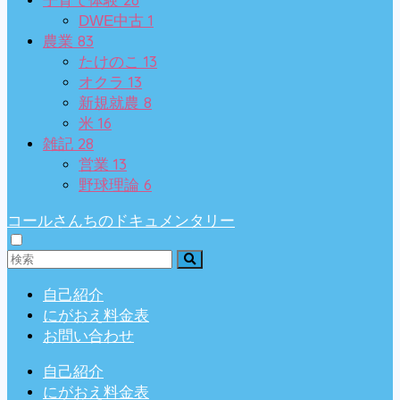
子育て体験
1
DWE中古
83
農業
13
たけのこ
13
オクラ
8
新規就農
16
米
28
雑記
13
営業
6
野球理論
コールさんちのドキュメンタリー
自己紹介
にがおえ料金表
お問い合わせ
自己紹介
にがおえ料金表