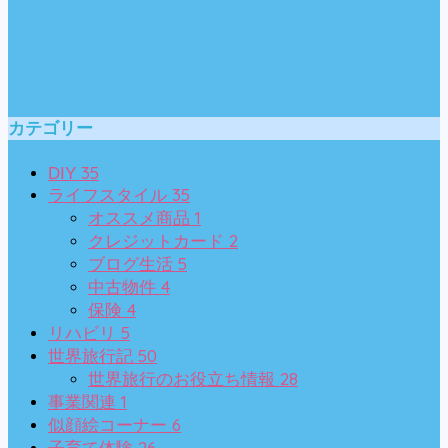
カテゴリー
35
DIY
35
ライフスタイル
1
オススメ商品
2
クレジットカード
5
ブログ生活
4
中古物件
4
保険
5
リハビリ
50
世界旅行記
28
世界旅行のお役立ち情報
1
事業関連
6
似顔絵コーナー
26