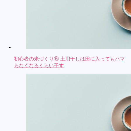
初心者の米づくり⑥ 土用干しは田に入ってもハマ
らなくなるくらい干す