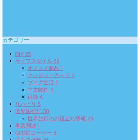
カテゴリー
35
DIY
35
ライフスタイル
1
オススメ商品
2
クレジットカード
5
ブログ生活
4
中古物件
4
保険
5
リハビリ
50
世界旅行記
28
世界旅行のお役立ち情報
1
事業関連
6
似顔絵コーナー
26