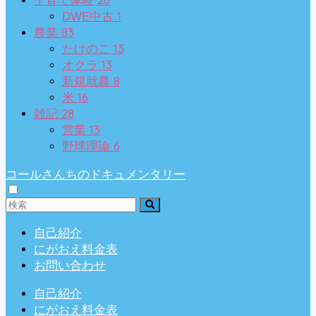
子育て体験
1
DWE中古
83
農業
13
たけのこ
13
オクラ
8
新規就農
16
米
28
雑記
13
営業
6
野球理論
コールさんちのドキュメンタリー
自己紹介
にがおえ料金表
お問い合わせ
自己紹介
にがおえ料金表