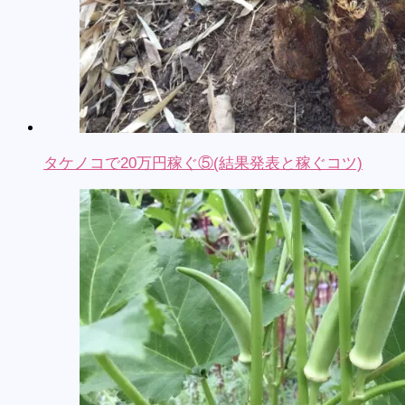
タケノコで20万円稼ぐ⑤(結果発表と稼ぐコツ)