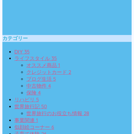
カテゴリー
35
DIY
35
ライフスタイル
1
オススメ商品
2
クレジットカード
5
ブログ生活
4
中古物件
4
保険
5
リハビリ
50
世界旅行記
28
世界旅行のお役立ち情報
1
事業関連
6
似顔絵コーナー
26