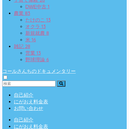
子育て体験
1
DWE中古
83
農業
13
たけのこ
13
オクラ
8
新規就農
16
米
28
雑記
13
営業
6
野球理論
コールさんちのドキュメンタリー
自己紹介
にがおえ料金表
お問い合わせ
自己紹介
にがおえ料金表