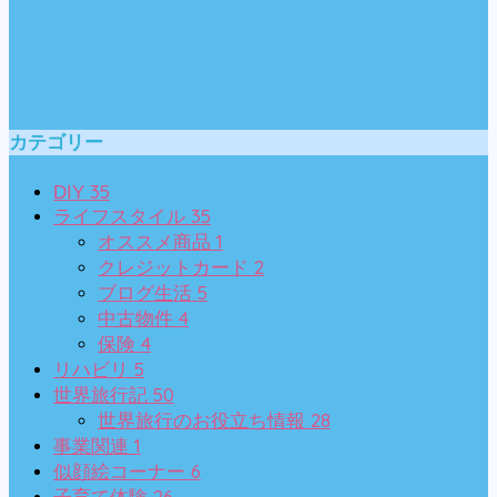
カテゴリー
35
DIY
35
ライフスタイル
1
オススメ商品
2
クレジットカード
5
ブログ生活
4
中古物件
4
保険
5
リハビリ
50
世界旅行記
28
世界旅行のお役立ち情報
1
事業関連
6
似顔絵コーナー
26