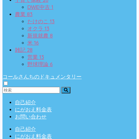
子育て体験
1
DWE中古
83
農業
13
たけのこ
13
オクラ
8
新規就農
16
米
28
雑記
13
営業
6
野球理論
コールさんちのドキュメンタリー
自己紹介
にがおえ料金表
お問い合わせ
自己紹介
にがおえ料金表