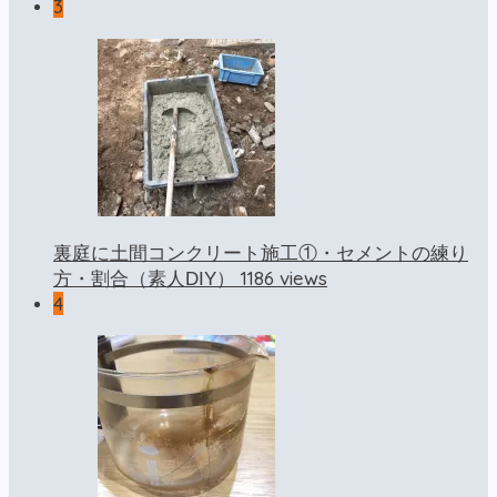
3
裏庭に土間コンクリート施工①・セメントの練り
1186 views
方・割合（素人DIY）
4