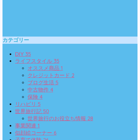
カテゴリー
35
DIY
35
ライフスタイル
1
オススメ商品
2
クレジットカード
5
ブログ生活
4
中古物件
4
保険
5
リハビリ
50
世界旅行記
28
世界旅行のお役立ち情報
1
事業関連
6
似顔絵コーナー
26