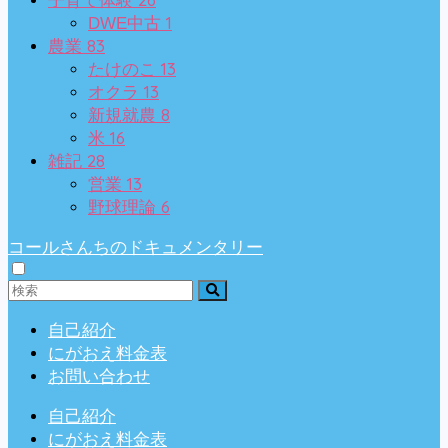
子育て体験
1
DWE中古
83
農業
13
たけのこ
13
オクラ
8
新規就農
16
米
28
雑記
13
営業
6
野球理論
コールさんちのドキュメンタリー
自己紹介
にがおえ料金表
お問い合わせ
自己紹介
にがおえ料金表