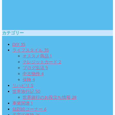
カテゴリー
35
DIY
35
ライフスタイル
1
オススメ商品
2
クレジットカード
5
ブログ生活
4
中古物件
4
保険
5
リハビリ
50
世界旅行記
28
世界旅行のお役立ち情報
1
事業関連
6
似顔絵コーナー
26