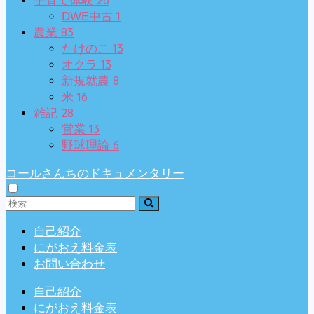
子育て体験
1
DWE中古
83
農業
13
たけのこ
13
オクラ
8
新規就農
16
米
28
雑記
13
営業
6
野球理論
コールさんちのドキュメンタリー
自己紹介
にがおえ料金表
お問い合わせ
自己紹介
にがおえ料金表