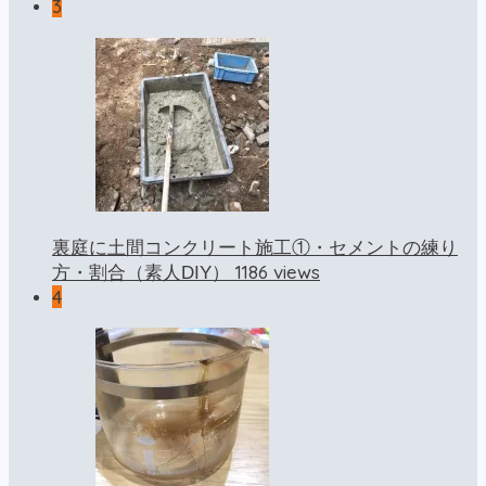
3
裏庭に土間コンクリート施工①・セメントの練り
1186 views
方・割合（素人DIY）
4