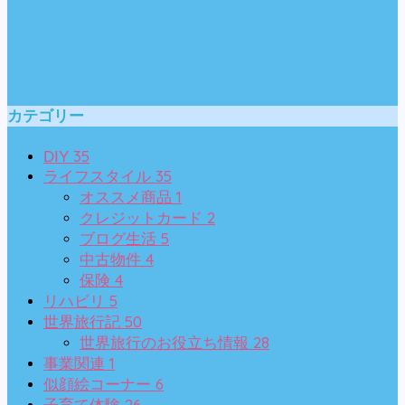
カテゴリー
35
DIY
35
ライフスタイル
1
オススメ商品
2
クレジットカード
5
ブログ生活
4
中古物件
4
保険
5
リハビリ
50
世界旅行記
28
世界旅行のお役立ち情報
1
事業関連
6
似顔絵コーナー
26