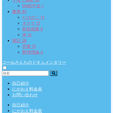
子育て体験
1
DWE中古
83
農業
13
たけのこ
13
オクラ
8
新規就農
16
米
28
雑記
13
営業
6
野球理論
コールさんちのドキュメンタリー
自己紹介
にがおえ料金表
お問い合わせ
自己紹介
にがおえ料金表