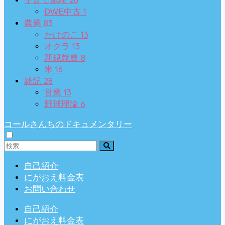
子育て体験
1
DWE中古
83
農業
13
たけのこ
13
オクラ
8
新規就農
16
米
28
雑記
13
営業
6
野球理論
コールさんちのドキュメンタリー
自己紹介
にがおえ料金表
お問い合わせ
自己紹介
にがおえ料金表