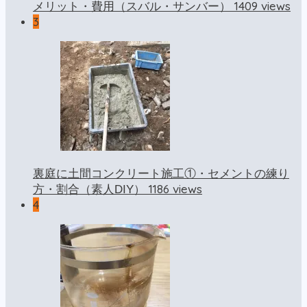
1409 views
メリット・費用（スバル・サンバー）
3
裏庭に土間コンクリート施工①・セメントの練り
1186 views
方・割合（素人DIY）
4