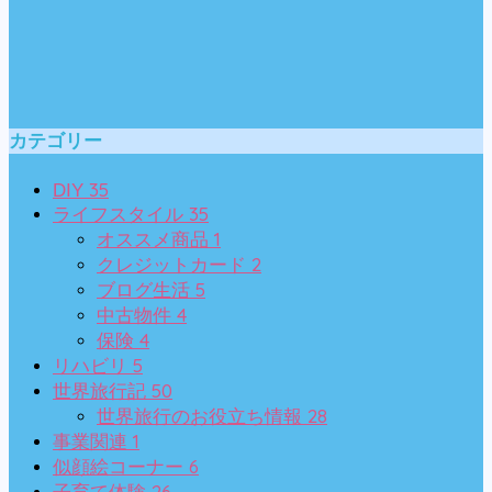
カテゴリー
35
DIY
35
ライフスタイル
1
オススメ商品
2
クレジットカード
5
ブログ生活
4
中古物件
4
保険
5
リハビリ
50
世界旅行記
28
世界旅行のお役立ち情報
1
事業関連
6
似顔絵コーナー
26