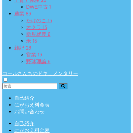
子育て体験
1
DWE中古
83
農業
13
たけのこ
13
オクラ
8
新規就農
16
米
28
雑記
13
営業
6
野球理論
コールさんちのドキュメンタリー
自己紹介
にがおえ料金表
お問い合わせ
自己紹介
にがおえ料金表