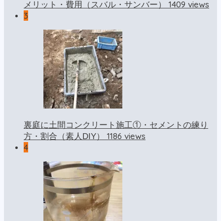
1409 views
メリット・費用（スバル・サンバー）
3
裏庭に土間コンクリート施工①・セメントの練り
1186 views
方・割合（素人DIY）
4