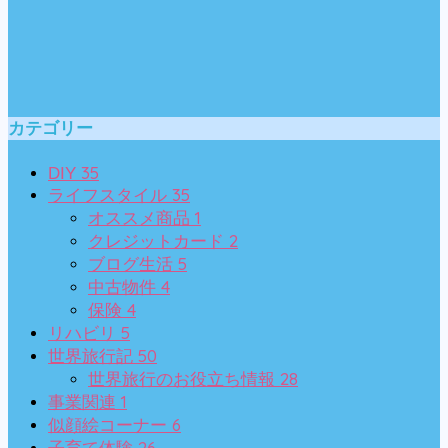
カテゴリー
35
DIY
35
ライフスタイル
1
オススメ商品
2
クレジットカード
5
ブログ生活
4
中古物件
4
保険
5
リハビリ
50
世界旅行記
28
世界旅行のお役立ち情報
1
事業関連
6
似顔絵コーナー
26