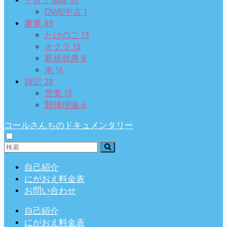
子育て体験
1
DWE中古
83
農業
13
たけのこ
13
オクラ
8
新規就農
16
米
28
雑記
13
営業
6
野球理論
コールさんちのドキュメンタリー
自己紹介
にがおえ料金表
お問い合わせ
自己紹介
にがおえ料金表