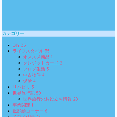
カテゴリー
35
DIY
35
ライフスタイル
1
オススメ商品
2
クレジットカード
5
ブログ生活
4
中古物件
4
保険
5
リハビリ
50
世界旅行記
28
世界旅行のお役立ち情報
1
事業関連
6
似顔絵コーナー
26