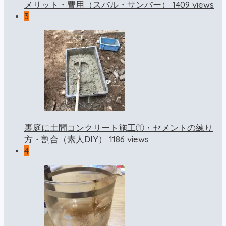
1409 views
メリット・費用（スバル・サンバー）
3
裏庭に土間コンクリート施工①・セメントの練り
1186 views
方・割合（素人DIY）
4