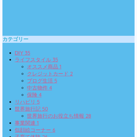
カテゴリー
35
DIY
35
ライフスタイル
1
オススメ商品
2
クレジットカード
5
ブログ生活
4
中古物件
4
保険
5
リハビリ
50
世界旅行記
28
世界旅行のお役立ち情報
1
事業関連
6
似顔絵コーナー
26