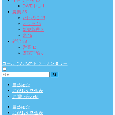
子育て体験
1
DWE中古
83
農業
13
たけのこ
13
オクラ
8
新規就農
16
米
28
雑記
13
営業
6
野球理論
コールさんちのドキュメンタリー
自己紹介
にがおえ料金表
お問い合わせ
自己紹介
にがおえ料金表